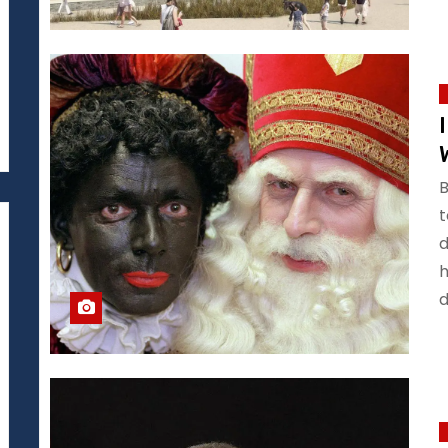
B
t
d
h
d