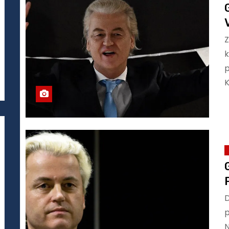
Z
k
p
K
D
p
N