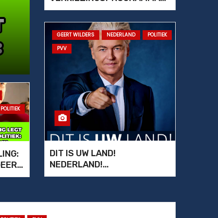
2025 – 2029
POLITIE ZOEKT STOE
GEERT WILDERS
NEDERLAND
POLITIEK
GOOIENDE HUFTER
PVV
POLITIEK
DIT IS UW LAND!
ING:
NEDERLAND!
GEERT
VERKIEZINGSPROGRAMMA
WORDT
PVV 2025
AN