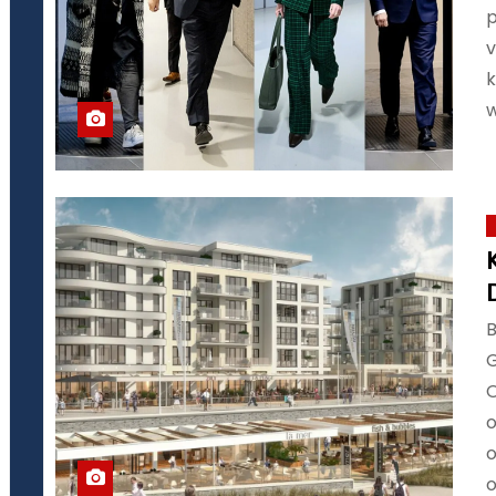
p
v
k
w
O
o
o