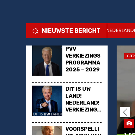
u
d
 2029
DIT IS UW LAND! NEDERLAND! VERKIEZI
NIEUWSTE BERICHT
PVV
VERKIEZINGS
ND
POLITIEK
PVV
GEER
PROGRAMMA
2025 – 2029
DIT IS UW
LAND!
NEDERLAND!
VERKIEZINGS
PROGRAMMA
PVV 2025
VOORSPELLI