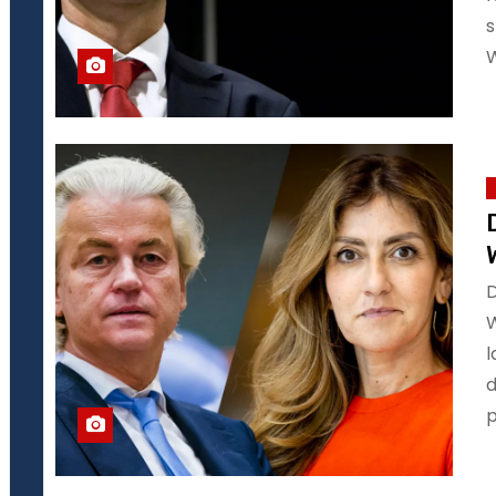
s
W
D
W
l
d
p