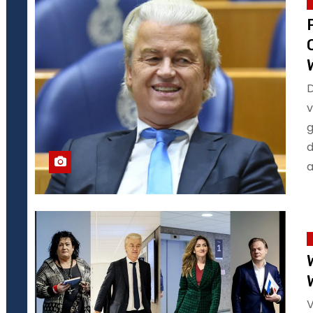
D
v
g
d
a
V