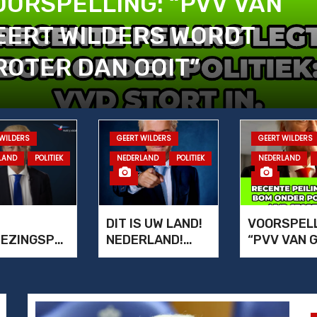
OORSPELLING: “PVV VAN
EERT WILDERS WORDT
ROTER DAN OOIT”
 WILDERS
GEERT WILDERS
GEERT WILDERS
LAND
POLITIEK
NEDERLAND
POLITIEK
NEDERLAND
PVV
PVV
DIT IS UW LAND!
VOORSPELL
IEZINGSPR
NEDERLAND!
“PVV VAN 
MMA 2025
VERKIEZINGSPR
WILDERS 
9
OGRAMMA PVV
GROTER D
2025
OOIT”