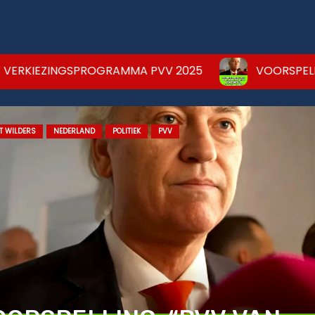
NGSPROGRAMMA PVV 2025
VOORSPELLING: “PVV V
T WILDERS
NEDERLAND
POLITIEK
PVV