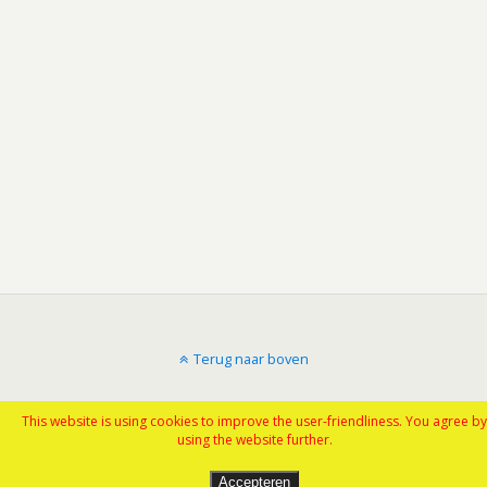
Terug naar boven
Mobiel
Desktop
This website is using cookies to improve the user-friendliness. You agree by
using the website further.
Accepteren