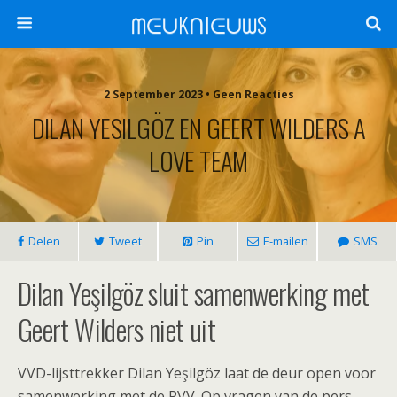
ᗰᕮᑌKᑎIᕮᑌᗯS
2 September 2023 •
Geen Reacties
DILAN YESILGÖZ EN GEERT WILDERS A
LOVE TEAM
Delen
Tweet
Pin
E-mailen
SMS
Dilan Yeşilgöz sluit samenwerking met
Geert Wilders niet uit
VVD-lijsttrekker Dilan Yeşilgöz laat de deur open voor
samenwerking met de PVV. Op vragen van de pers