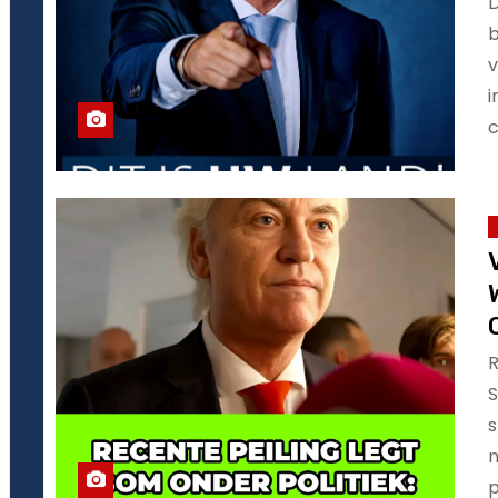
D
b
v
i
c
R
S
s
n
p