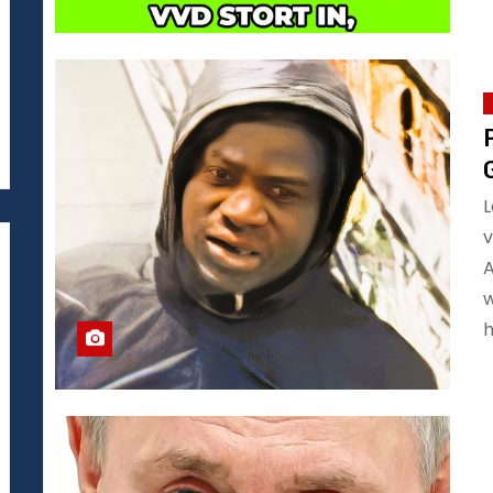
L
v
A
w
h