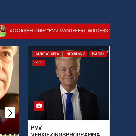
PELLING: “PVV VAN GEERT WILDERS WORDT GROTER DAN
GEERT WILDERS
NEDERLAND
POLITIEK
AFSCHUW
MISDAAD
POLITIE
PVV
PVV
VERKIEZINGSPROGRAMMA