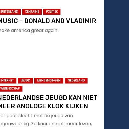
BUITENLAND
OEKRAINE
POLITIEK
MUSIC – DONALD AND VLADIMIR
ake america great again!
INTERNET
JEUGD
MENSENDINGEN
NEDERLAND
WETENSCHAP
NEDERLANDSE JEUGD KAN NIET
MEER ANOLOGE KLOK KIJKEN
et gaat slecht met de jeugd van
egenwoordig. Ze kunnen niet meer lezen,