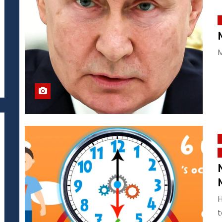
M
H
t