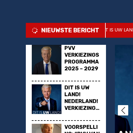
u
d
ROGRAMMA 2025 – 2029
DIT IS UW LAND! NEDE
NIEUWSTE BERICHT
PVV
VERKIEZINGS
ND
POLITIEK
PVV
GEER
PROGRAMMA
2025 – 2029
DIT IS UW
LAND!
NEDERLAND!
VERKIEZINGS
PROGRAMMA
PVV 2025
VOORSPELLI