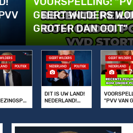
OORSPELLING: “PVV VAN
EERT WILDERS WORDT
ROTER DAN OOIT”
 WILDERS
GEERT WILDERS
GEERT WILDERS
LAND
POLITIEK
NEDERLAND
POLITIEK
NEDERLAND
PVV
PVV
DIT IS UW LAND!
VOORSPELL
IEZINGSPR
NEDERLAND!
“PVV VAN 
MMA 2025
VERKIEZINGSPR
WILDERS 
9
OGRAMMA PVV
GROTER D
2025
OOIT”