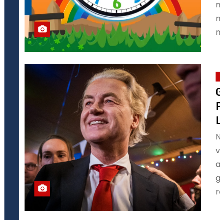
n
m
N
v
a
g
r