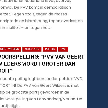
it is úw land! Nederland is vol, overvol,
omvol. De PVV komt in democratisch
erzet. Tegen azc’s, tegen de massa-
mmigratie en islamisering, tegen overlast en
riminaliteit – en tegen het…
GEERT WILDERS
NEDERLAND
POLITIEK
PVV
VOORSPELLING: “PVV VAN GEERT
WILDERS WORDT GROTER DAN
OOIT”
ecente peiling legt bom onder politiek: VVD
TORT IN! De PVV van Geert Wilders is met
tip de grootste partij geworden in de
ieuwste peiling van EenVandaag/Verian. De
artij stijgt…