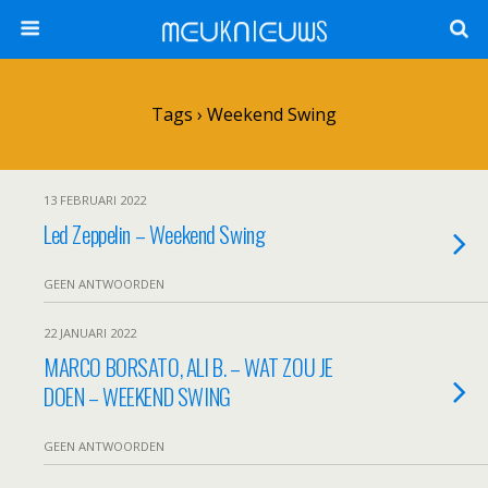
ᗰᕮᑌKᑎIᕮᑌᗯS
Tags › Weekend Swing
13 FEBRUARI 2022
Led Zeppelin – Weekend Swing
GEEN ANTWOORDEN
22 JANUARI 2022
MARCO BORSATO, ALI B. – WAT ZOU JE
DOEN – WEEKEND SWING
GEEN ANTWOORDEN