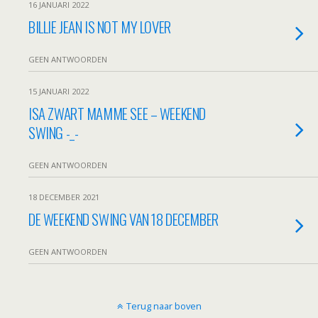
16 JANUARI 2022
BILLIE JEAN IS NOT MY LOVER
GEEN ANTWOORDEN
15 JANUARI 2022
ISA ZWART MAMME SEE – WEEKEND
SWING -_-
GEEN ANTWOORDEN
18 DECEMBER 2021
DE WEEKEND SWING VAN 18 DECEMBER
GEEN ANTWOORDEN
Terug naar boven