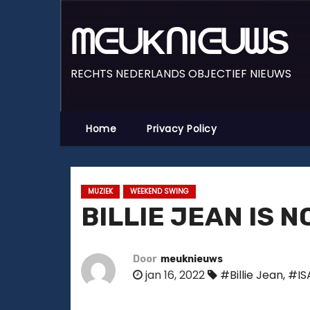
D
o
ᗰᕮᑌKᑎIᕮᑌᗯS
o
r
RECHTS NEDERLANDS OBJECTIEF NIEUWS
g
a
a
Home
Privacy Policy
n
n
a
MUZIEK
WEEKEND SWING
a
BILLIE JEAN IS 
r
i
n
Door
meuknieuws
jan 16, 2022
#Billie Jean
,
#IS
h
o