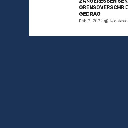
e
ZANGERESSEN SE
GRENSOVERSCHRI
GEDRAG
Feb 2, 2022
Meuknie