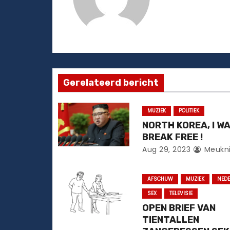
h
t
n
a
Gerelateerd bericht
v
MUZIEK
POLITIEK
i
NORTH KOREA, I W
BREAK FREE !
g
Aug 29, 2023
Meukn
a
AFSCHUW
MUZIEK
NED
t
SEX
TELEVISIE
i
OPEN BRIEF VAN
TIENTALLEN