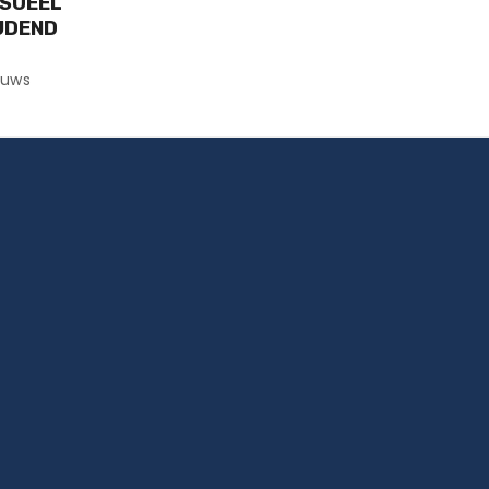
KSUEEL
JDEND
uws