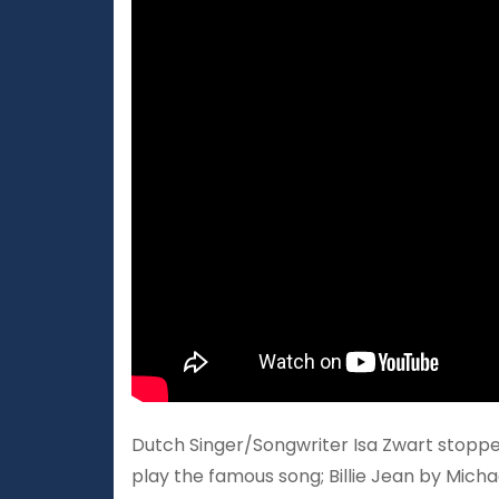
Dutch Singer/Songwriter Isa Zwart stopped 
play the famous song; Billie Jean by Mich