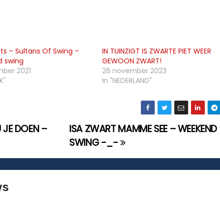
its – Sultans Of Swing –
IN TUINZIGT IS ZWARTE PIET WEER
 swing
GEWOON ZWART!
mber 2021
26 november 2023
K"
In "NEDERLAND"
 JE DOEN –
ISA ZWART MAMME SEE – WEEKEND
SWING -_-
ws