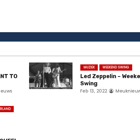
MUZIEK
WEEKEND SWING
ANT TO
Led Zeppelin – Week
Swing
ieuws
Feb 13, 2022
Meuknieu
ERLAND