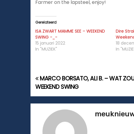
Farmer on the lapsteel, enjoy!
Gerelateerd
ISA ZWART MAMME SEE – WEEKEND
Dire Stra
SWING -_-
Weekend
15 januari 2022
18 dece
In "MUZIEK"
In "MUZIE
MARCO BORSATO, ALI B. – WAT ZOU
B
WEEKEND SWING
e
r
meuknieu
i
c