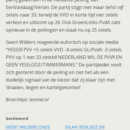
EenVandaag/Verian. De partij stijgt met maar liefst vijf
zetels naar 33, terwijl de VVD in korte tijd vier zetels
verliest en uitkomt op 26. Ook GroenLinks-PvdA zakt
opnieuw in de peilingen en staat nu op 25 zetels.
Geert Wilders reageerde euforisch op sociale media:
“YESSS!! PVV +5 zetels VVD -4 zetels GL/PvdA -3 zetels
PVV op 1 met 33 zetels!! NEDERLAND WIL DE PVV!! EN
GEEN YESILGÖZ/TIMMERMANS.” De partijleider voelt
zich gesterkt door de peiling en ziet het als een
duidelijk signaal van de kiezer dat zij klaar zijn met
‘draaien, liegen en kartelgekonkel’.
Bron:https: leeshet.nl
Gerelateerd
GEERT WILDERS ONZE
DILAN YESILGÖZ EN