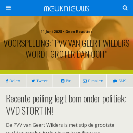
ᗰᕮᑌKᑎIᕮᑌᗯS
11 Juni 2025 •
Geen Reacties
VOORSPELLING: “PVV VAN GEERT WILDERS
WORDT GROTER DAN OOIT”
Delen
Tweet
Pin
E-mailen
SMS
Recente peiling legt bom onder politiek:
VVD STORT IN!
De PVV van Geert Wilders is met stip de grootste
partij geworden in de nieuwste peiling van