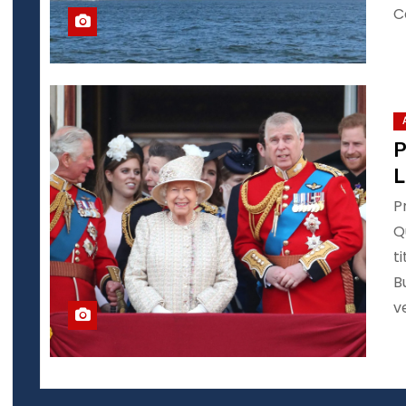
C
P
L
P
Q
t
B
v