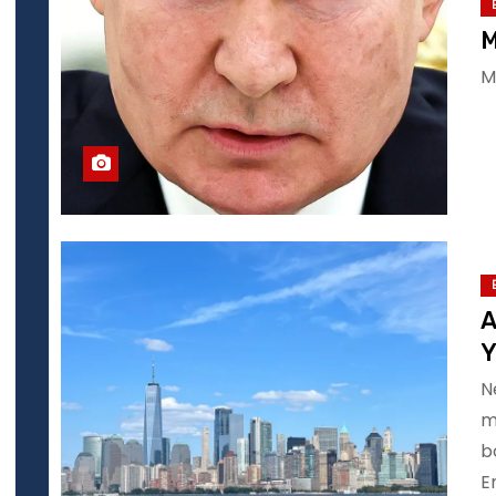
M
M
A
Y
N
m
b
E