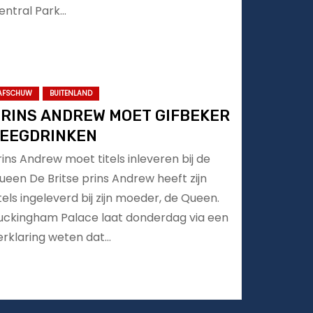
entral Park…
AFSCHUW
BUITENLAND
RINS ANDREW MOET GIFBEKER
EEGDRINKEN
rins Andrew moet titels inleveren bij de
ueen De Britse prins Andrew heeft zijn
itels ingeleverd bij zijn moeder, de Queen.
uckingham Palace laat donderdag via een
erklaring weten dat…