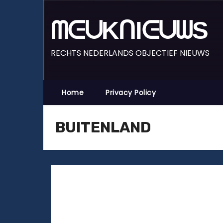
D
o
ᗰᕮᑌKᑎIᕮᑌᗯS
o
r
RECHTS NEDERLANDS OBJECTIEF NIEUWS
g
a
a
Home
Privacy Policy
n
n
BUITENLAND
a
a
r
i
n
h
o