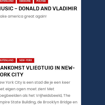
BUITENLAND
OEKRAINE
POLITIEK
USIC – DONALD AND VLADIMIR
ake america great again!
BUITENLAND
NEW-YORK
ANKOMST VLIEGTUIG IN NEW-
ORK CITY
ew York City is een stad die je een keer
et eigen ogen moet zien! Met
oegbeelden als het Vrijheidsbeeld, The
mpire State Building, de Brooklyn Bridge en