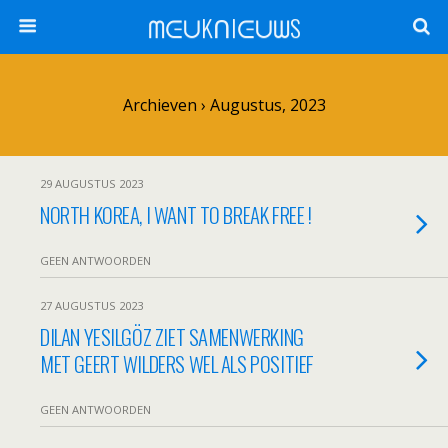
ᗰᕮᑌKᑎIᕮᑌᗯS
Archieven › Augustus, 2023
29 AUGUSTUS 2023
NORTH KOREA, I WANT TO BREAK FREE !
GEEN ANTWOORDEN
27 AUGUSTUS 2023
DILAN YESILGÖZ ZIET SAMENWERKING
MET GEERT WILDERS WEL ALS POSITIEF
GEEN ANTWOORDEN