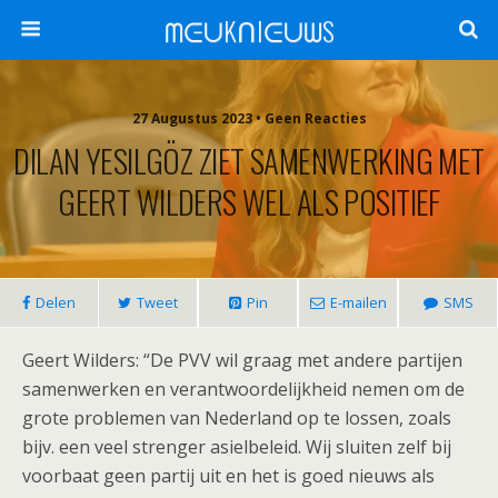
ᗰᕮᑌKᑎIᕮᑌᗯS
27 Augustus 2023 •
Geen Reacties
DILAN YESILGÖZ ZIET SAMENWERKING MET
GEERT WILDERS WEL ALS POSITIEF
Delen
Tweet
Pin
E-mailen
SMS
Geert Wilders: “De PVV wil graag met andere partijen
samenwerken en verantwoordelijkheid nemen om de
grote problemen van Nederland op te lossen, zoals
bijv. een veel strenger asielbeleid. Wij sluiten zelf bij
voorbaat geen partij uit en het is goed nieuws als