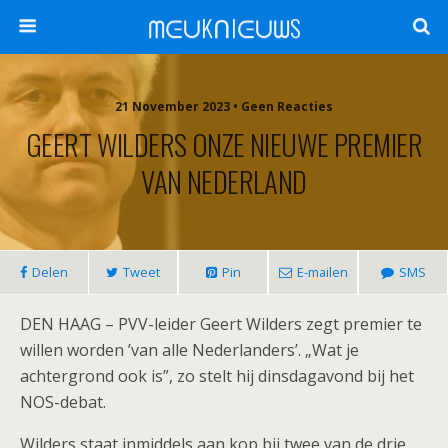
ᗰᕮᑌKᑎIᕮᑌᗯS
21 November 2023 •
Geen Reacties
GEERT WILDERS ONZE NIEUWE PREMIER
VAN NEDERLAND
Delen
Tweet
Pin
E-mailen
SMS
DEN HAAG – PVV-leider Geert Wilders zegt premier te
willen worden ’van alle Nederlanders’. „Wat je
achtergrond ook is”, zo stelt hij dinsdagavond bij het
NOS-debat.
Wilders staat inmiddels aan kop bij twee van de drie