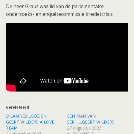
De heer Graus was lid van de parlementaire
onderzoeks- en enquêtecommissie kredietcrisis.
Gerelateerd
DILAN YESILGÖZ EN
EEN MAN VAN
GEERT WILDERS A LOVE
EER…….GEERT WILDERS
TEAM
27 augustus 2023
2 september 2023
In "POLITIEK"