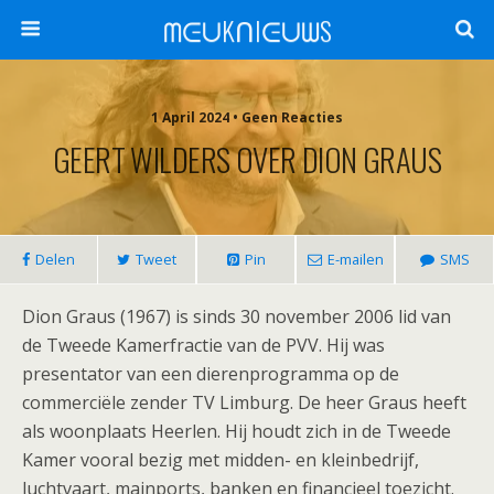
ᗰᕮᑌKᑎIᕮᑌᗯS
1 April 2024 •
Geen Reacties
GEERT WILDERS OVER DION GRAUS
Delen
Tweet
Pin
E-mailen
SMS
Dion Graus (1967) is sinds 30 november 2006 lid van
de Tweede Kamerfractie van de PVV. Hij was
presentator van een dierenprogramma op de
commerciële zender TV Limburg. De heer Graus heeft
als woonplaats Heerlen. Hij houdt zich in de Tweede
Kamer vooral bezig met midden- en kleinbedrijf,
luchtvaart, mainports, banken en financieel toezicht.