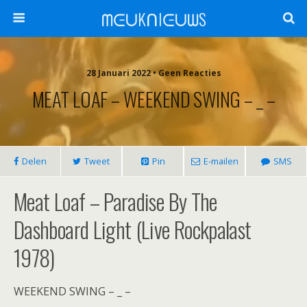
ᗰᕮᑌKᑎIᕮᑌᗯS
28 Januari 2022 •
Geen Reacties
MEAT LOAF – WEEKEND SWING – _ –
Delen
Tweet
Pin
E-mailen
SMS
Meat Loaf – Paradise By The
Dashboard Light (Live Rockpalast
1978)
WEEKEND SWING – _ –