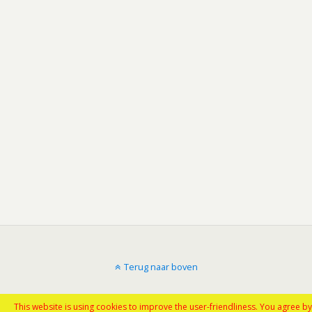
Terug naar boven
Mobiel
Desktop
This website is using cookies to improve the user-friendliness. You agree by