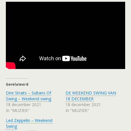
Gerelateerd
Dire Straits – Sultans Of
DE WEEKEND SWING VAN
Swing – Weekend swing
18 DECEMBER
18 december 2021
18 december 2021
In "MUZIEK"
In "MUZIEK"
Led Zeppelin – Weekend
Swing