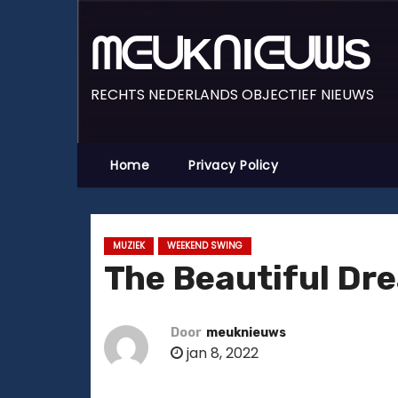
D
o
ᗰᕮᑌKᑎIᕮᑌᗯS
o
r
RECHTS NEDERLANDS OBJECTIEF NIEUWS
g
a
a
Home
Privacy Policy
n
n
a
MUZIEK
WEEKEND SWING
a
The Beautiful Dr
r
i
n
Door
meuknieuws
jan 8, 2022
h
o