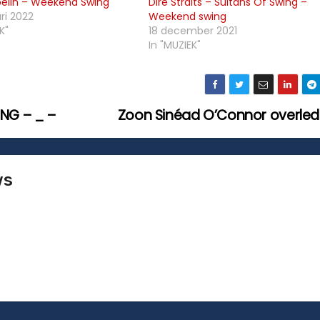
pelin – Weekend Swing
Dire Straits – Sultans Of Swing –
ri 2022
Weekend swing
K"
18 december 2021
In "MUZIEK"
NG – _ –
Zoon Sinéad O’Connor overle
ws