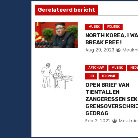
n
Gerelateerd bericht
a
MUZIEK
POLITIEK
v
NORTH KOREA, I W
i
BREAK FREE !
Aug 29, 2023
Meukn
g
a
AFSCHUW
MUZIEK
NED
SEX
TELEVISIE
t
OPEN BRIEF VAN
TIENTALLEN
i
ZANGERESSEN SE
e
GRENSOVERSCHRI
GEDRAG
Feb 2, 2022
Meuknie