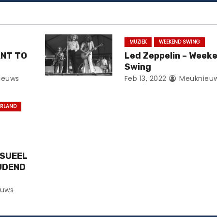
MUZIEK
WEEKEND SWING
ANT TO
Led Zeppelin – Week
Swing
ieuws
Feb 13, 2022
Meuknieu
ERLAND
KSUEEL
JDEND
uws