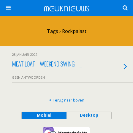
ᗰᕮᑌKᑎIᕮᑌᗯS
Tags › Rockpalast
28 JANUARI 2022
MEAT LOAF – WEEKEND SWING – _ –
GEEN ANTWOORDEN
Terug naar boven
Mobiel
Desktop