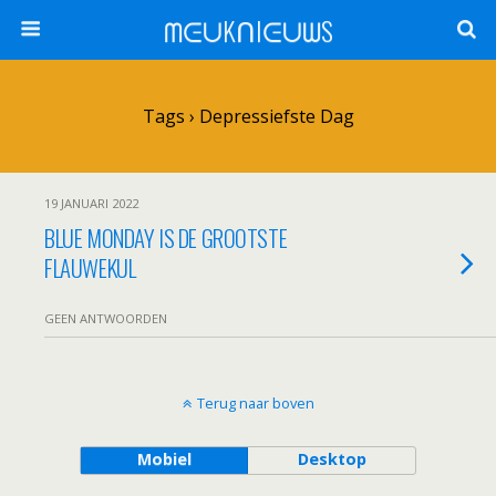
ᗰᕮᑌKᑎIᕮᑌᗯS
Tags › Depressiefste Dag
19 JANUARI 2022
BLUE MONDAY IS DE GROOTSTE
FLAUWEKUL
GEEN ANTWOORDEN
Terug naar boven
Mobiel
Desktop