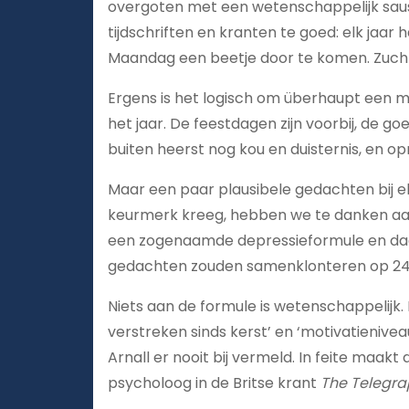
overgoten met een wetenschappelijk sausje
tijdschriften en kranten te goed: elk jaa
Maandag een beetje door te komen. Zuch
Ergens is het logisch om überhaupt een m
het jaar. De feestdagen zijn voorbij, de 
buiten heerst nog kou en duisternis, en op
Maar een paar plausibele gedachten bij 
keurmerk kreeg, hebben we te danken aan 
een zogenaamde depressieformule en daa
gedachten zouden samenklonteren op 24 j
Niets aan de formule is wetenschappelijk. 
verstreken sinds kerst’ en ‘motivatienive
Arnall er nooit bij vermeld. In feite maak
psycholoog in de Britse krant
The Telegr