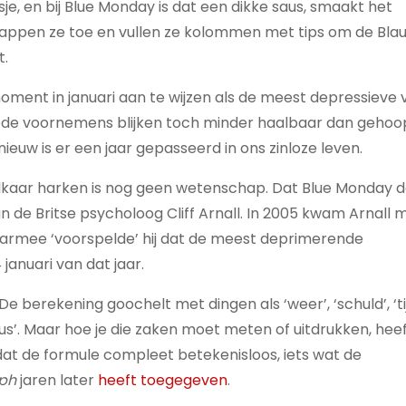
, en bij Blue Monday is dat een dikke saus, smaakt het
r happen ze toe en vullen ze kolommen met tips om de Bla
t.
oment in januari aan te wijzen als de meest depressieve 
goede voornemens blijken toch minder haalbaar dan gehoo
nieuw is er een jaar gepasseerd in ons zinloze leven.
elkaar harken is nog geen wetenschap. Dat Blue Monday d
de Britse psycholoog Cliff Arnall. In 2005 kwam Arnall 
rmee ‘voorspelde’ hij dat de meest deprimerende
anuari van dat jaar.
De berekening goochelt met dingen als ‘weer’, ‘schuld’, ‘ti
aus’. Maar hoe je die zaken moet meten of uitdrukken, hee
t dat de formule compleet betekenisloos, iets wat de
aph
jaren later
heeft toegegeven
.