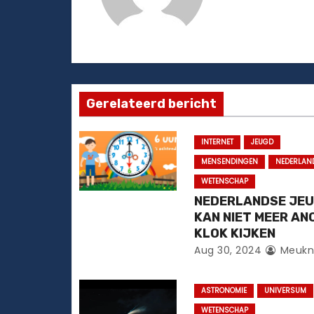
h
t
n
a
Gerelateerd bericht
v
INTERNET
JEUGD
i
MENSENDINGEN
NEDERLAN
WETENSCHAP
g
NEDERLANDSE JE
a
KAN NIET MEER AN
KLOK KIJKEN
t
Aug 30, 2024
Meukn
i
ASTRONOMIE
UNIVERSUM
e
WETENSCHAP