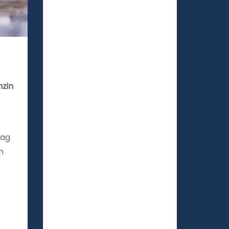
nzin
dag
n