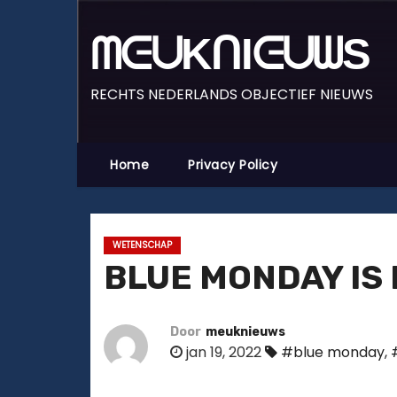
D
o
ᗰᕮᑌKᑎIᕮᑌᗯS
o
r
RECHTS NEDERLANDS OBJECTIEF NIEUWS
g
a
a
Home
Privacy Policy
n
n
a
WETENSCHAP
a
BLUE MONDAY IS
r
i
n
Door
meuknieuws
jan 19, 2022
#blue monday
,
h
o