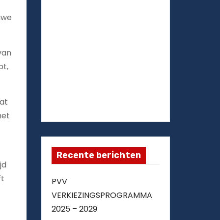
uwe
van
pt,
at
met
Recente berichten
jd
ft
PVV
VERKIEZINGSPROGRAMMA
2025 – 2029