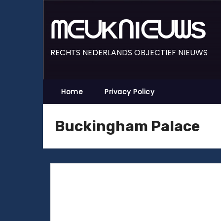
D
o
ᗰᕮᑌKᑎIᕮᑌᗯS
o
r
RECHTS NEDERLANDS OBJECTIEF NIEUWS
g
a
a
Home
Privacy Policy
n
n
Buckingham Palace
a
a
r
i
n
h
o