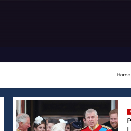
Home
P
L