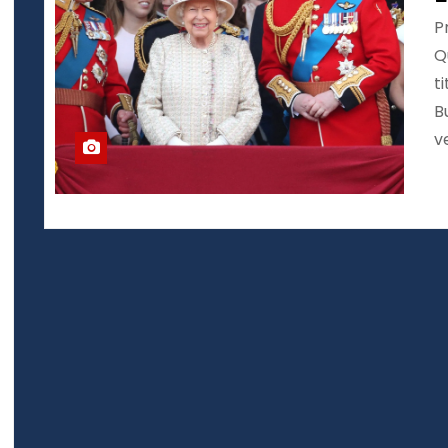
P
Q
t
B
v