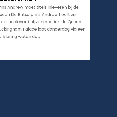
rins Andrew moet titels inleveren bij de
ueen De Britse prins Andrew heeft zijn
itels ingeleverd bij zijn moeder, de Queen.
uckingham Palace laat donderdag via een
erklaring weten dat…