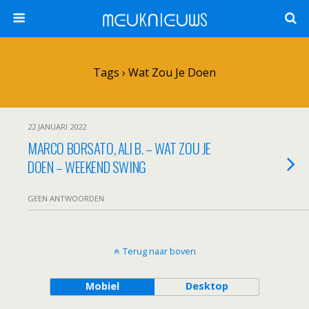
ᗰᕮᑌKᑎIᕮᑌᗯS
Tags › Wat Zou Je Doen
22 JANUARI 2022
MARCO BORSATO, ALI B. – WAT ZOU JE
DOEN – WEEKEND SWING
GEEN ANTWOORDEN
Terug naar boven
Mobiel
Desktop