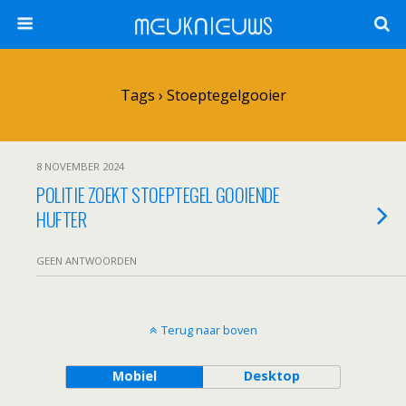
ᗰᕮᑌKᑎIᕮᑌᗯS
Tags › Stoeptegelgooier
8 NOVEMBER 2024
POLITIE ZOEKT STOEPTEGEL GOOIENDE
HUFTER
GEEN ANTWOORDEN
Terug naar boven
Mobiel
Desktop