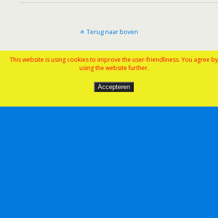
Terug naar boven
Mobiel
Desktop
This website is using cookies to improve the user-friendliness. You agree by
using the website further.
Accepteren