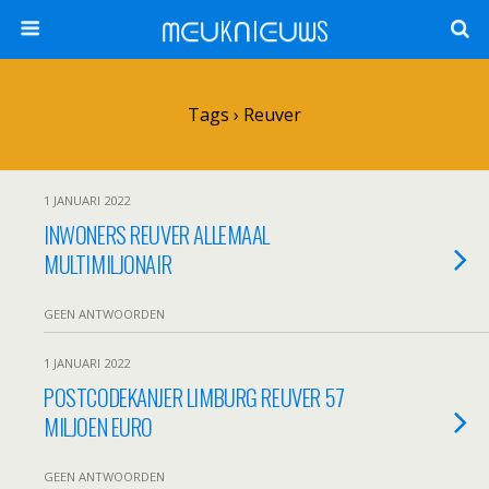
ᗰᕮᑌKᑎIᕮᑌᗯS
Tags › Reuver
1 JANUARI 2022
INWONERS REUVER ALLEMAAL
MULTIMILJONAIR
GEEN ANTWOORDEN
1 JANUARI 2022
POSTCODEKANJER LIMBURG REUVER 57
MILJOEN EURO
GEEN ANTWOORDEN