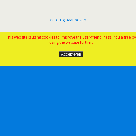
Terug naar boven
Mobiel
Desktop
This website is using cookies to improve the user-friendliness. You agree by
using the website further.
Accepteren