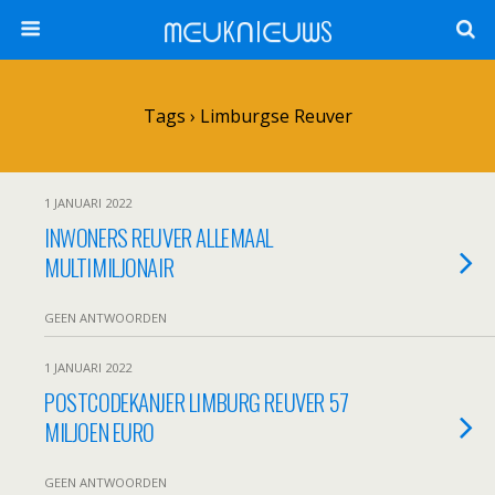
ᗰᕮᑌKᑎIᕮᑌᗯS
Tags › Limburgse Reuver
1 JANUARI 2022
INWONERS REUVER ALLEMAAL
MULTIMILJONAIR
GEEN ANTWOORDEN
1 JANUARI 2022
POSTCODEKANJER LIMBURG REUVER 57
MILJOEN EURO
GEEN ANTWOORDEN