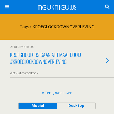
ᗰᕮᑌKᑎIᕮᑌᗯS
Tags › KROEGLOCKDOWNOVERLEVING
25 DECEMBER 2021
KROEGHOUDERS GAAN ALLEMAAL DOOD!
#KROEGLOCKDOWNOVERLEVING
GEEN ANTWOORDEN
Terug naar boven
Mobiel
Desktop