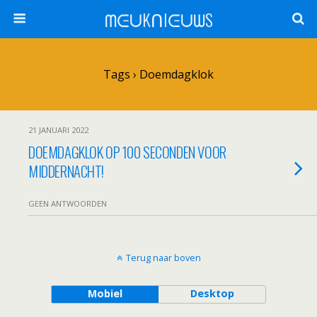
ᗰᕮᑌKᑎIᕮᑌᗯS
Tags › Doemdagklok
21 JANUARI 2022
DOEMDAGKLOK OP 100 SECONDEN VOOR
MIDDERNACHT!
GEEN ANTWOORDEN
Terug naar boven
Mobiel
Desktop