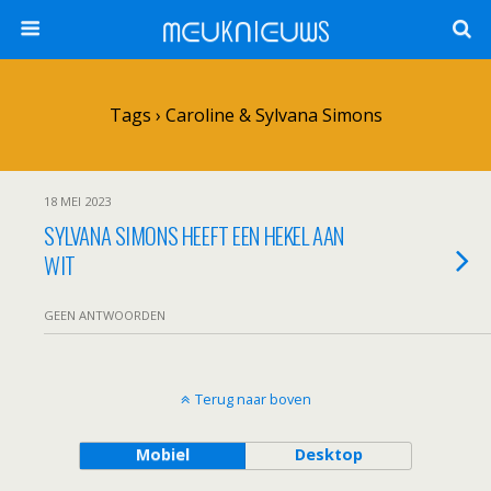
ᗰᕮᑌKᑎIᕮᑌᗯS
Tags › Caroline & Sylvana Simons
18 MEI 2023
SYLVANA SIMONS HEEFT EEN HEKEL AAN
WIT
GEEN ANTWOORDEN
Terug naar boven
Mobiel
Desktop