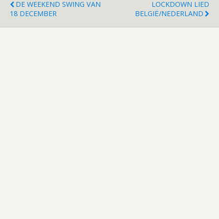
DE WEEKEND SWING VAN
LOCKDOWN LIED
18 DECEMBER
BELGIË/NEDERLAND