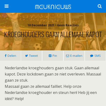
ᗰᕮᑌKᑎIᕮᑌᗯS
18 December 2021 •
Geen Reacties
KROEGHOUDERS GAAN ALLEMAAL KAPOT
Delen
Tweet
Pin
E-mailen
SMS
Nederlandse kroeghouders gaan stuk. Gaan allemaal
kapot. Deze lockdown gaan ze niet overleven. Massaal
gaan ze stuk.
Massaal gaan ze allemaal failliet. Help onze
Nederlandse kroeghouder en steun hen! Heb jij een
idéé? Help!