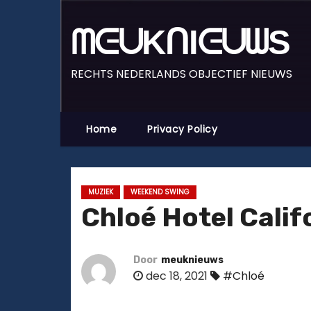
D
o
ᗰᕮᑌKᑎIᕮᑌᗯS
o
r
RECHTS NEDERLANDS OBJECTIEF NIEUWS
g
a
a
Home
Privacy Policy
n
n
a
MUZIEK
WEEKEND SWING
a
Chloé Hotel Calif
r
i
n
Door
meuknieuws
dec 18, 2021
#Chloé
h
o