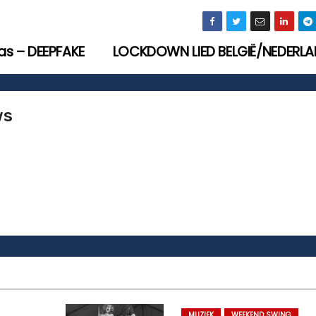
as – DEEPFAKE
LOCKDOWN LIED BELGIË/NEDERL
ws
MUZIEK
WEEKEND SWING