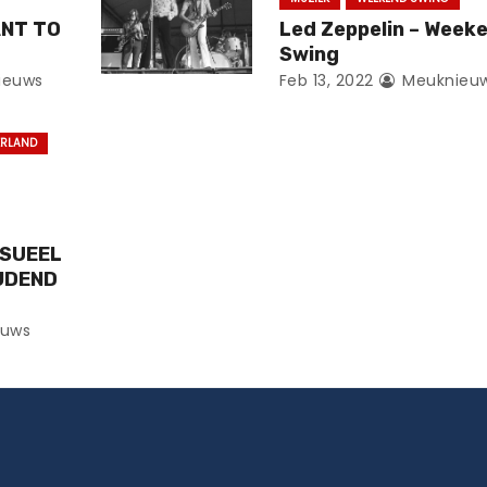
ANT TO
Led Zeppelin – Week
Swing
ieuws
Feb 13, 2022
Meuknieu
ERLAND
KSUEEL
JDEND
uws