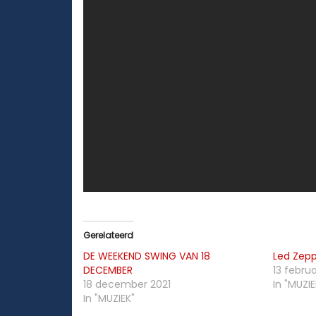
Gerelateerd
DE WEEKEND SWING VAN 18
Led Zep
DECEMBER
13 februa
18 december 2021
In "MUZIE
In "MUZIEK"