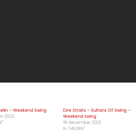
pelin – Weekend Swing
Dire Straits – Sultans Of Swing –
ri 2022
Weekend swing
K"
18 december 2021
In "MUZIEK"