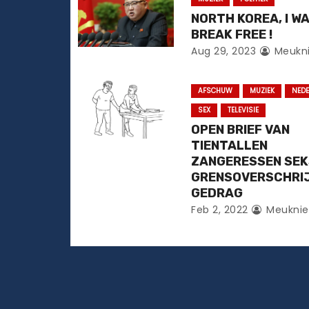
v
NORTH KOREA, I W
i
BREAK FREE !
Aug 29, 2023
Meukn
g
a
AFSCHUW
MUZIEK
NED
SEX
TELEVISIE
t
OPEN BRIEF VAN
TIENTALLEN
i
ZANGERESSEN SE
e
GRENSOVERSCHRI
GEDRAG
Feb 2, 2022
Meuknie