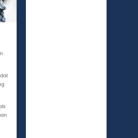
in
 dat
og
als
aan