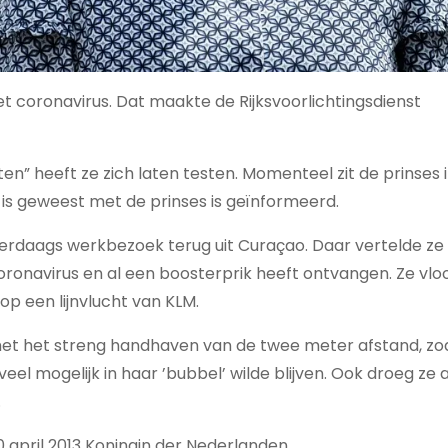
het coronavirus. Dat maakte de Rijksvoorlichtingsdienst
n” heeft ze zich laten testen. Momenteel zit de prinses 
t is geweest met de prinses is geïnformeerd.
rdaags werkbezoek terug uit Curaçao. Daar vertelde ze
ronavirus en al een boosterprik heeft ontvangen. Ze vlo
op een lijnvlucht van KLM.
et het streng handhaven van de twee meter afstand, zo
veel mogelijk in haar ’bubbel’ wilde blijven. Ook droeg ze 
.
0 april 2013 Koningin der Nederlanden.