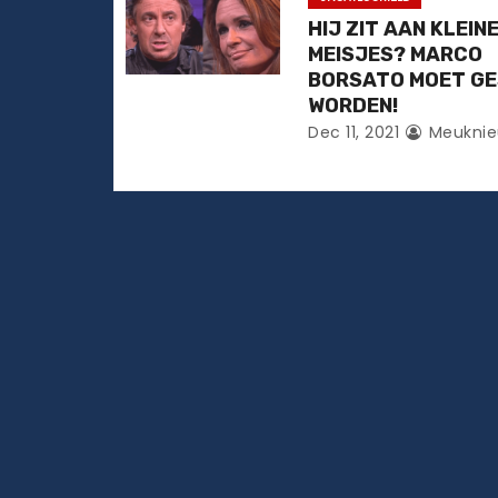
HIJ ZIT AAN KLEIN
i
MEISJES? MARCO
e
BORSATO MOET G
WORDEN!
Dec 11, 2021
Meuknie