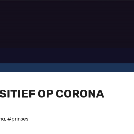
SITIEF OP CORONA
na
,
#prinses