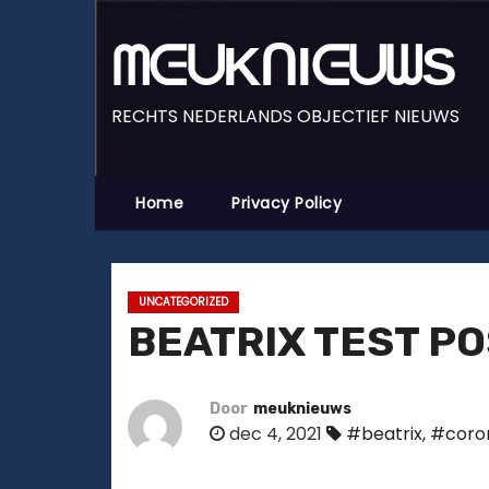
D
o
ᗰᕮᑌKᑎIᕮᑌᗯS
o
r
RECHTS NEDERLANDS OBJECTIEF NIEUWS
g
a
a
Home
Privacy Policy
n
n
a
UNCATEGORIZED
a
BEATRIX TEST PO
r
i
n
Door
meuknieuws
dec 4, 2021
#beatrix
,
#coro
h
o