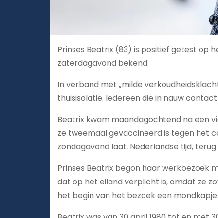
Prinses Beatrix (83) is positief getest op 
zaterdagavond bekend.
In verband met „milde verkoudheidsklachte
thuisisolatie. Iedereen die in nauw contac
Beatrix kwam maandagochtend na een vie
ze tweemaal gevaccineerd is tegen het co
zondagavond laat, Nederlandse tijd, terug 
Prinses Beatrix begon haar werkbezoek m
dat op het eiland verplicht is, omdat ze zo
het begin van het bezoek een mondkapje
Beatrix was van 30 april 1980 tot en met 3