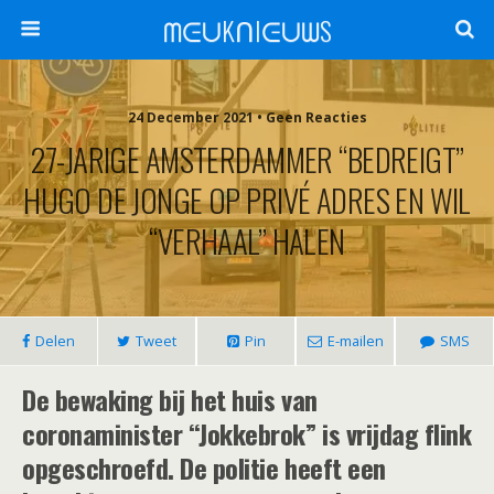
ᗰᕮᑌKᑎIᕮᑌᗯS
24 December 2021 •
Geen Reacties
27-JARIGE AMSTERDAMMER “BEDREIGT”
HUGO DE JONGE OP PRIVÉ ADRES EN WIL
“VERHAAL” HALEN
Delen
Tweet
Pin
E-mailen
SMS
De bewaking bij het huis van
coronaminister “Jokkebrok” is vrijdag flink
opgeschroefd. De politie heeft een